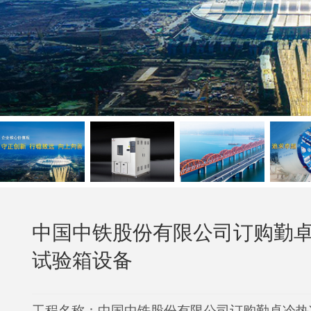
中国中铁股份有限公司订购勤
试验箱设备
工程名称：中国中铁股份有限公司订购勤卓冷热