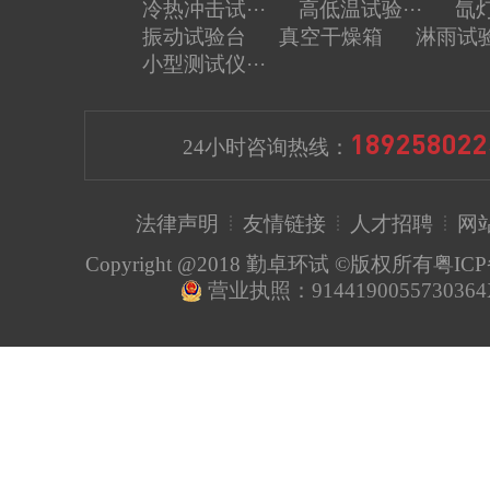
冷热冲击试···
高低温试验···
氙灯
振动试验台
真空干燥箱
淋雨试
小型测试仪···
189258022
24小时咨询热线：
法律声明
友情链接
人才招聘
网
Copyright @2018 勤卓环试 ©版权所有
粤ICP
营业执照：914419005573036