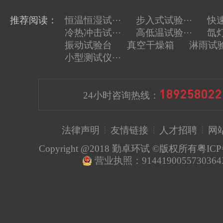
推荐阅读：
恒温恒湿试···
步入式试验···
快速
冷热冲击试···
高低温试验···
氙灯
上一
振动试验台
真空干燥箱
淋雨试
小型测试仪···
189258022
24小时咨询热线：
法律声明
友情链接
人才招聘
网
Copyright @2018 勤卓环试 ©版权所有
粤ICP
营业执照：914419005573036