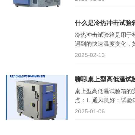
养除了定期的清洗外，
面：一是定期检查冷凝
什么是冷热冲击试验
动。由于试验箱在运行
长期以往可能···
冷热冲击试验箱是用于
遇到的快速温度变化，
候条件下的使用情况评
2025-02-13
的可靠性和耐用性。在
能参数中，有一个是温
聊聊桌上型高低温试
起聊聊它的定义和意义
冲击试验箱内···
桌上型高低温试验箱的
点：1. 通风良好：试
的地方，以保持设备内
2025-01-06
安装环境通风较差，应
以确保设备在高温运行