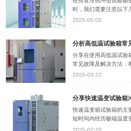
在排查冷热冲击试验箱
时，我们需要注意以下
检查设备的显示屏和控
2025-05-05
报警信息或故障提示。
助我们快速定位问题所
解决措施。其次，要逐
源线和连接线···
分享在使用高低温试验
常见故障及解决方法，
帮助。‌一、温度异常‌‌高
2025-03-22
检查电器系统‌：排查加
否损坏，必要时更换‌。‌
认调节挡板开启状态及循
‌快速温变箱试验箱的主
短时间内经历极端温度
产品的可靠性和稳定性
2025-02-20