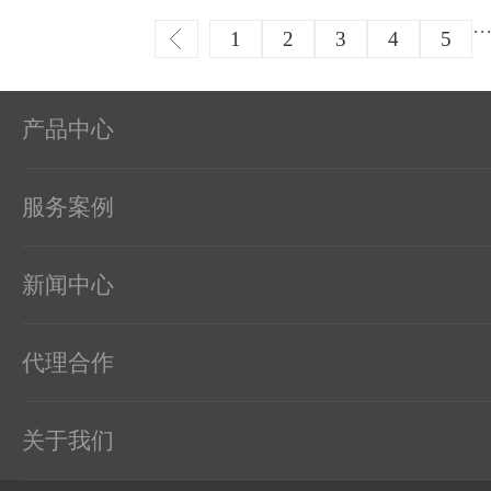
止因温度过高引起的设备
··
尘：试验箱应远···
1
2
3
4
5
产品中心
服务案例
新闻中心
代理合作
关于我们