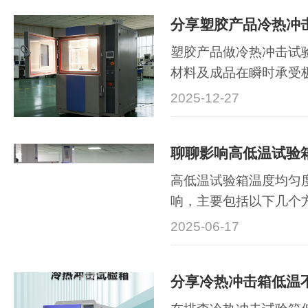
势。内部工作室空间高
分享塑胶产品冷热冲
间，可轻松容纳大量的
批量的工业级烘干···
塑胶产品做冷热冲击试
材料及成品在瞬时承受
化环境下的耐受能力，
2025-12-27
起的物理性能劣化、开
连接故障等潜在缺陷。2
据以下标准之一或客户指定
A104IEC 6006···
高低温试验箱温度均匀
响，主要包括以下几个方
密封性：箱门漏气、密
2025-06-17
等问题会导致外部空气
响温度均匀度。2. 试
摆满了足够多的试验样
热对流，从···