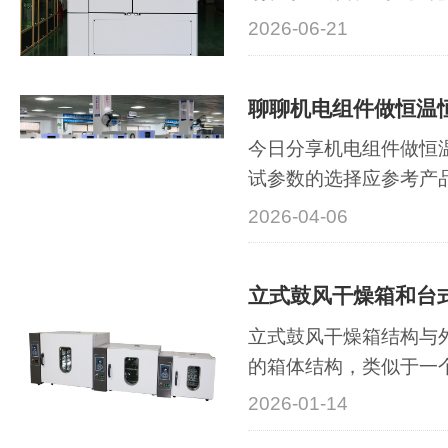
换），后者追求“可控速
2026-06-21
化）。简单来说，冷热
间"从一个环境跳到另
聊聊机电组件做恒温
抗热胀冷缩的极限能力
环···
今日分享机电组件做恒
试参数的选择应参考产
用环境的严酷程度来确
2026-04-06
GB/T 2423.3)，或交变湿
GB/T 2423.34等。 
1
立式鼓风干燥箱和台
GB/T 2423.3)典型温湿
93%···
立式鼓风干燥箱结构与
的箱体结构，类似于一
面积相对较小，但整体
2026-01-14
特点与优势：大容量：